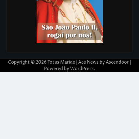
Copyright © 2026
Totus Mariae
| Ace News by
Ascendoor
|
Powered by
WordPress
.