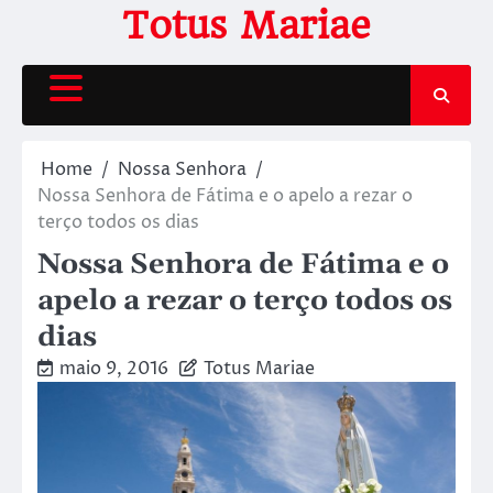
Skip
Totus Mariae
to
content
Home
Nossa Senhora
Nossa Senhora de Fátima e o apelo a rezar o
terço todos os dias
Nossa Senhora de Fátima e o
apelo a rezar o terço todos os
dias
maio 9, 2016
Totus Mariae