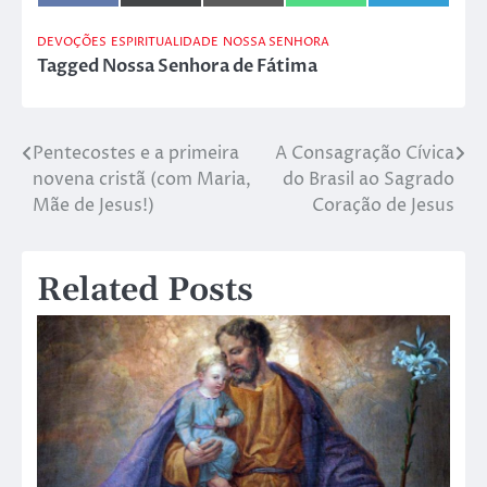
on
on
on
on
on
Facebook
X
Email
WhatsApp
Telegram
(Twitter)
DEVOÇÕES
ESPIRITUALIDADE
NOSSA SENHORA
Tagged
Nossa Senhora de Fátima
Pentecostes e a primeira
A Consagração Cívica
Navegação
novena cristã (com Maria,
do Brasil ao Sagrado
de
Mãe de Jesus!)
Coração de Jesus
Post
Related Posts