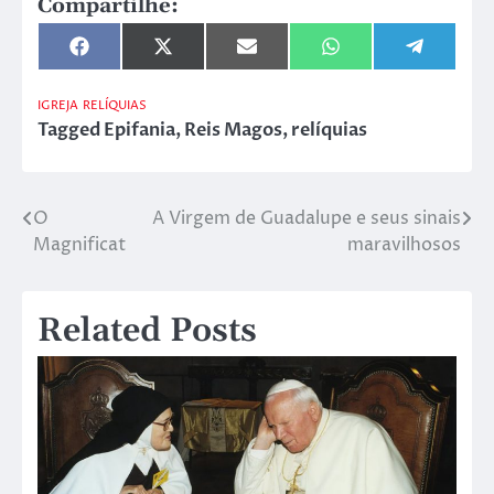
Compartilhe:
Share
Share
Share
Share
Share
on
on
on
on
on
Facebook
X
Email
WhatsApp
Telegram
(Twitter)
IGREJA
RELÍQUIAS
Tagged
Epifania
,
Reis Magos
,
relíquias
O
A Virgem de Guadalupe e seus sinais
Navegação
Magnificat
maravilhosos
de
Post
Related Posts