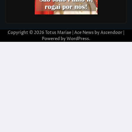
Copyright © 2026
Totus Mariae
| Ace News by
Ascendoor
|
Powered by
WordPress
.