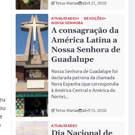
Totus Mariae
abril 27, 2020
ATUALIDADES
DEVOÇÕES
NOSSA SENHORA
A consagração da
América Latina a
Nossa Senhora de
Guadalupe
Nossa Senhora de Guadalupe foi
declarada patrona da chamada
Nova Espanha (que correspondia
à América Central e América do
Norte)…
eu
ou
Totus Mariae
abril 13, 2020
e
o
ATUALIDADES
Dia Nacional de