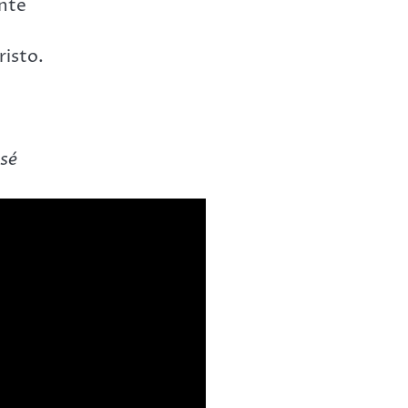
nte
risto.
osé