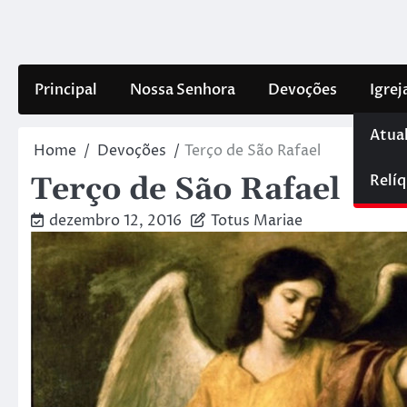
Skip
to
content
Principal
Nossa Senhora
Devoções
Igrej
Atua
Home
Devoções
Terço de São Rafael
Relíq
Terço de São Rafael
dezembro 12, 2016
Totus Mariae