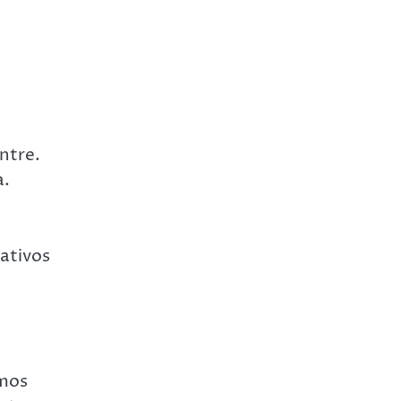
ntre.
a.
rativos
amos