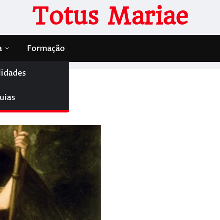
Totus Mariae
a
Formação
lidades
uias