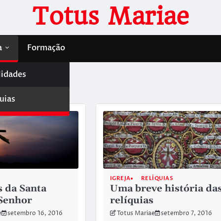
Totus Mariae
a
Formação
lidades
uias
IGREJA
RELÍQUIAS
s da Santa
Uma breve história da
Senhor
relíquias
e
setembro 16, 2016
Totus Mariae
setembro 7, 2016