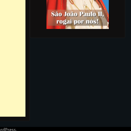
rdPress
.