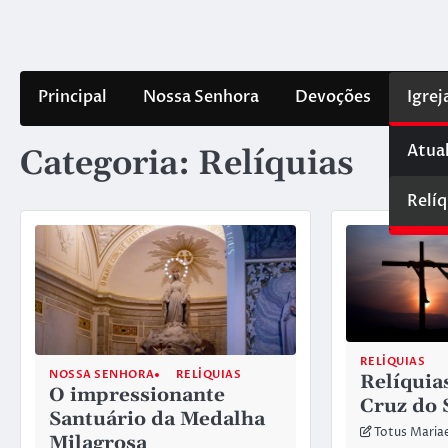
Skip
to
content
Principal
Nossa Senhora
Devoções
Igrej
Atua
Categoria:
Relíquias
Relíq
RELÍQUIAS
NOSSA SENHORA
RELÍQUIAS
Relíquia
O impressionante
Cruz do 
Santuário da Medalha
Totus Maria
Milagrosa