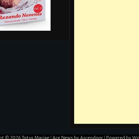
ht © 2026
Totus Mariae
| Ace News by
Ascendoor
| Powered by
Wo