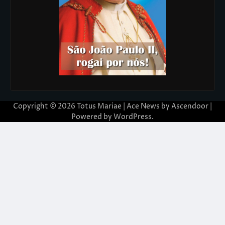
Copyright © 2026
Totus Mariae
| Ace News by
Ascendoor
|
Powered by
WordPress
.