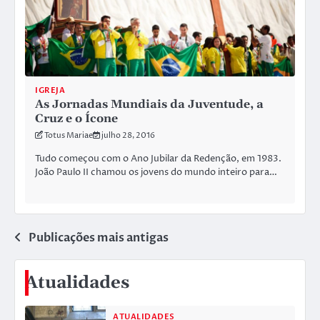
IGREJA
As Jornadas Mundiais da Juventude, a
Cruz e o Ícone
Totus Mariae
julho 28, 2016
Tudo começou com o Ano Jubilar da Redenção, em 1983.
João Paulo II chamou os jovens do mundo inteiro para…
Navegação
Publicações mais antigas
por
Atualidades
posts
ATUALIDADES