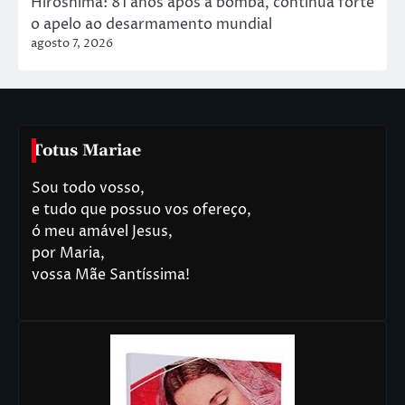
Hiroshima: 81 anos após a bomba, continua forte
o apelo ao desarmamento mundial
agosto 7, 2026
Totus Mariae
Sou todo vosso,
e tudo que possuo vos ofereço,
ó meu amável Jesus,
por Maria,
vossa Mãe Santíssima!