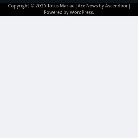
Copyright © 2026
Totus Mariae
| Ace News by
Ascendoor
|
Powered by
WordPress
.