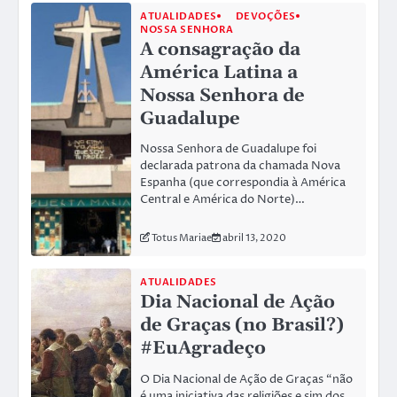
ATUALIDADES
DEVOÇÕES
NOSSA SENHORA
A consagração da
América Latina a
Nossa Senhora de
Guadalupe
Nossa Senhora de Guadalupe foi
declarada patrona da chamada Nova
Espanha (que correspondia à América
Central e América do Norte)…
Totus Mariae
abril 13, 2020
ATUALIDADES
Dia Nacional de Ação
de Graças (no Brasil?)
#EuAgradeço
O Dia Nacional de Ação de Graças “não
é uma iniciativa das religiões e sim dos