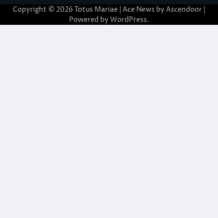
Copyright © 2026
Totus Mariae
| Ace News by
Ascendoor
|
Powered by
WordPress
.