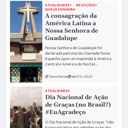
ATUALIDADES
DEVOÇÕES
NOSSA SENHORA
A consagração da
América Latina a
Nossa Senhora de
Guadalupe
Nossa Senhora de Guadalupe foi
declarada patrona da chamada Nova
Espanha (que correspondia à América
Central e América do Norte)…
Totus Mariae
abril 13, 2020
ATUALIDADES
Dia Nacional de Ação
de Graças (no Brasil?)
#EuAgradeço
O Dia Nacional de Ação de Graças “não
é uma iniciativa das religiões e sim dos