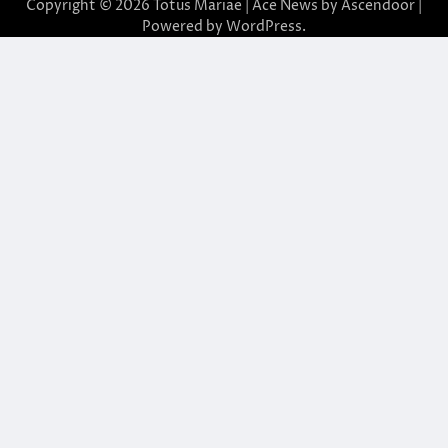
Copyright © 2026
Totus Mariae
| Ace News by
Ascendoor
|
Powered by
WordPress
.