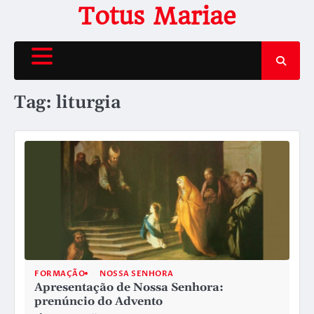
Skip
Totus Mariae
to
content
Tag:
liturgia
FORMAÇÃO
NOSSA SENHORA
Apresentação de Nossa Senhora:
prenúncio do Advento