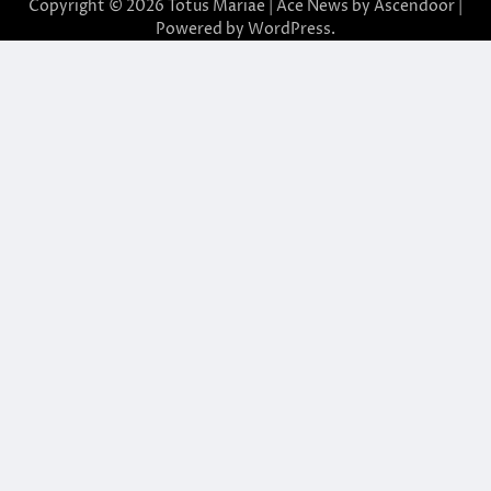
Copyright © 2026
Totus Mariae
| Ace News by
Ascendoor
|
Powered by
WordPress
.