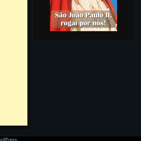
rdPress
.