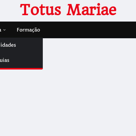
Totus Mariae
a
Formação
lidades
ty
uias