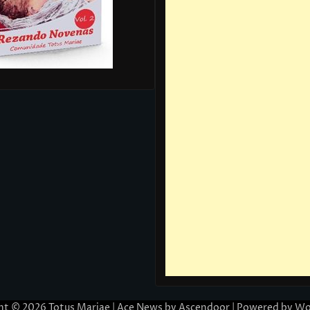
ht © 2026
Totus Mariae
| Ace News by
Ascendoor
| Powered by
Wo