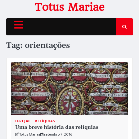
Skip
Totus Mariae
to
content
Tag:
orientações
IGREJA
RELÍQUIAS
Uma breve história das relíquias
Totus Mariae
setembro 7, 2016