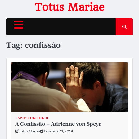
Skip
Totus Mariae
to
content
Tag:
confissão
ESPIRITUALIDADE
A Confissão – Adrienne von Speyr
Totus Mariae
fevereiro 11, 2019