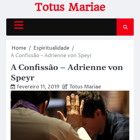
Skip
Totus Mariae
to
content
Home
Espiritualidade
A Confissão – Adrienne von Speyr
A Confissão – Adrienne von
Speyr
fevereiro 11, 2019
Totus Mariae