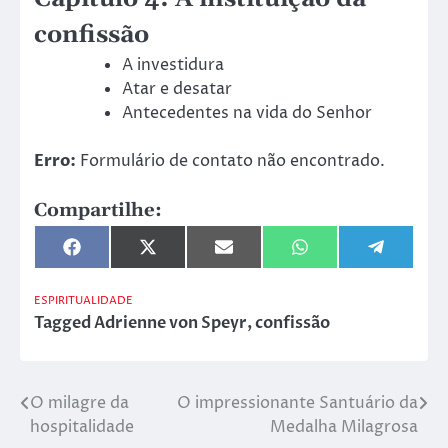
confissão
A investidura
Atar e desatar
Antecedentes na vida do Senhor
Erro:
Formulário de contato não encontrado.
Compartilhe:
Share
Share
Share
Share
Share
on
on
on
on
on
Facebook
X
Email
WhatsApp
Telegram
(Twitter)
ESPIRITUALIDADE
Tagged
Adrienne von Speyr
,
confissão
O milagre da
O impressionante Santuário da
Navegação
hospitalidade
Medalha Milagrosa
de