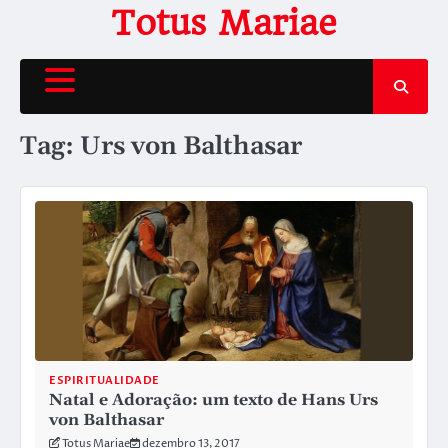
Skip
Totus Mariae
to
content
Tag:
Urs von Balthasar
ESPIRITUALIDADE
Natal e Adoração: um texto de Hans Urs
von Balthasar
Totus Mariae
dezembro 13, 2017