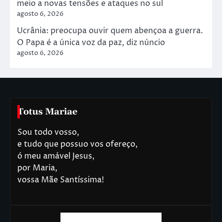
meio a novas tensões e ataques no sul
agosto 6, 2026
Ucrânia: preocupa ouvir quem abençoa a guerra.
O Papa é a única voz da paz, diz núncio
agosto 6, 2026
Totus Mariae
Sou todo vosso,
e tudo que possuo vos ofereço,
ó meu amável Jesus,
por Maria,
vossa Mãe Santíssima!