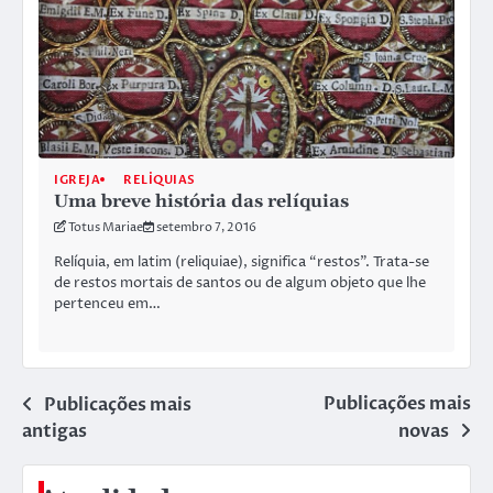
IGREJA
RELÍQUIAS
Uma breve história das relíquias
Totus Mariae
setembro 7, 2016
Relíquia, em latim (reliquiae), significa “restos”. Trata-se
de restos mortais de santos ou de algum objeto que lhe
pertenceu em…
Publicações mais
Navegação
Publicações mais
antigas
novas
por
posts