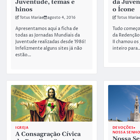
Juventude, temas e
da Juven
hinos
o Ícone
Totus Mariae
agosto 4, 2016
Totus Maria
Apresentamos aqui a ficha de
Tudo começou
todas as Jornadas Mundiais da
da Redenção,
Juventude realizadas desde 1986!
II chamou os
Infelizmente alguns sites já não
inteiro para
estão…
IGREJA
DEVOÇÕES
NOSSA SENH
A Consagração Cívica
Nossa Se