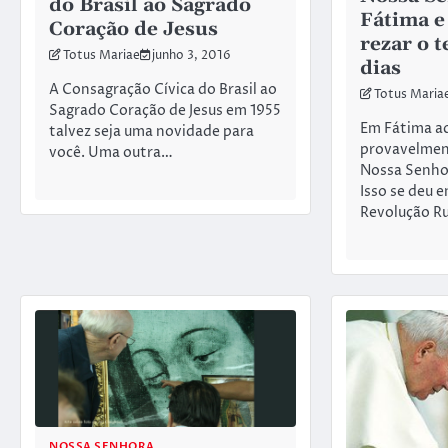
do Brasil ao Sagrado
Fátima e
Coração de Jesus
rezar o t
Totus Mariae
junho 3, 2016
dias
A Consagração Cívica do Brasil ao
Totus Maria
Sagrado Coração de Jesus em 1955
Em Fátima a
talvez seja uma novidade para
provavelment
você. Uma outra…
Nossa Senho
Isso se deu e
Revolução Ru
NOSSA SENHORA