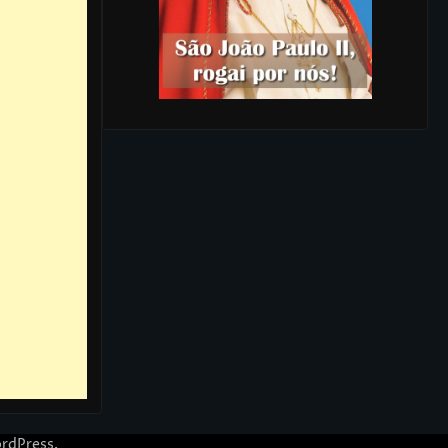
rdPress
.