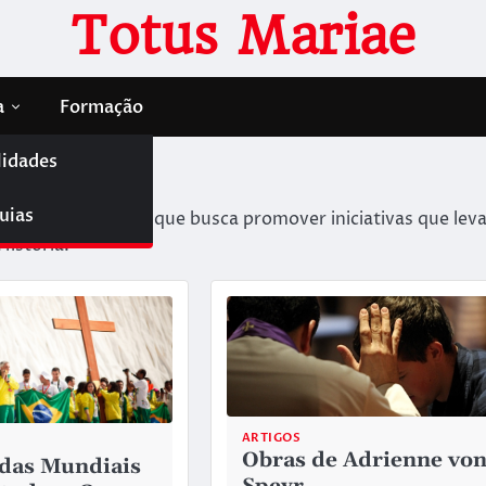
Totus Mariae
a
Formação
lidades
uias
itualidade mariana, que busca promover iniciativas que le
História.
ARTIGOS
Obras de Adrienne vo
das Mundiais