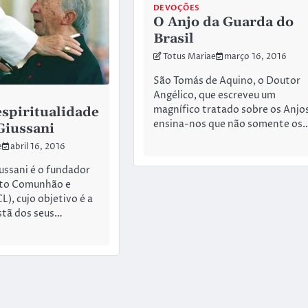
DEVOÇÕES
O Anjo da Guarda do
Brasil
Totus Mariae
março 16, 2016
São Tomás de Aquino, o Doutor
Angélico, que escreveu um
magnífico tratado sobre os Anjos
espiritualidade
ensina-nos que não somente os
Giussani
e
abril 16, 2016
ussani é o fundador
to Comunhão e
L), cujo objetivo é a
stã dos seus…