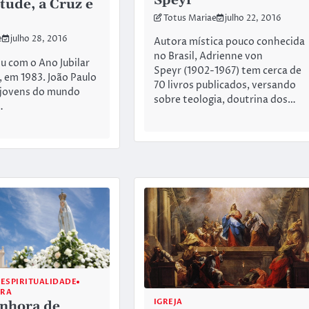
Speyr
tude, a Cruz e
Totus Mariae
julho 22, 2016
e
julho 28, 2016
Autora mística pouco conhecida
no Brasil, Adrienne von
 com o Ano Jubilar
Speyr (1902-1967) tem cerca de
 em 1983. João Paulo
70 livros publicados, versando
 jovens do mundo
sobre teologia, doutrina dos…
…
ESPIRITUALIDADE
ORA
IGREJA
nhora de