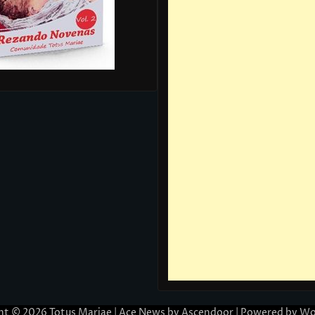
ht © 2026
Totus Mariae
| Ace News by
Ascendoor
| Powered by
Wo