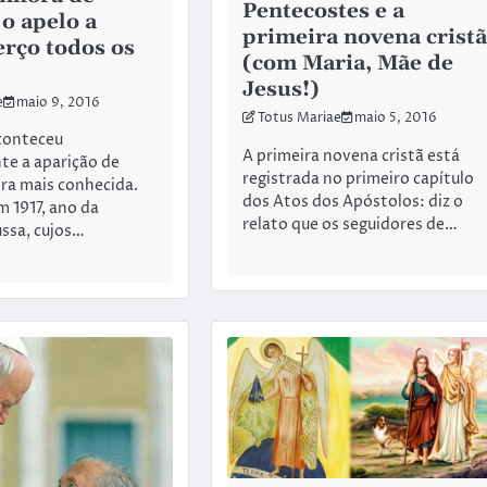
Pentecostes e a
 o apelo a
primeira novena cristã
erço todos os
(com Maria, Mãe de
Jesus!)
e
maio 9, 2016
Totus Mariae
maio 5, 2016
conteceu
A primeira novena cristã está
e a aparição de
registrada no primeiro capítulo
ra mais conhecida.
dos Atos dos Apóstolos: diz o
m 1917, ano da
relato que os seguidores de…
ssa, cujos…